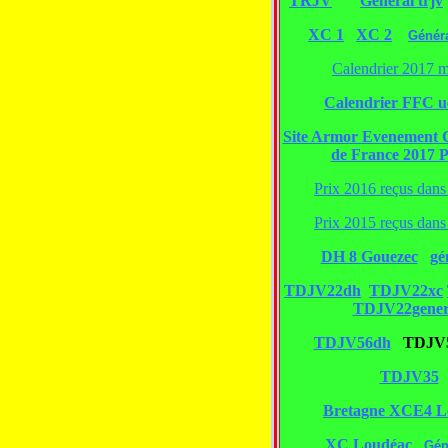
TRJV
Général trjv
XC 1
XC 2
Génér
Calendrier 2017 m
Calendrier FFC u
Site Armor Evenement
de France 2017 P
Prix 2016 reçus dans 
Prix 2015 reçus dans 
DH 8 Gouezec
gé
TDJV22dh
TDJV22xc
TDJV22gener
TDJV56dh
TDJV56
TDJV35
Bretagne XCE4 L
XC Loudéac
Gén