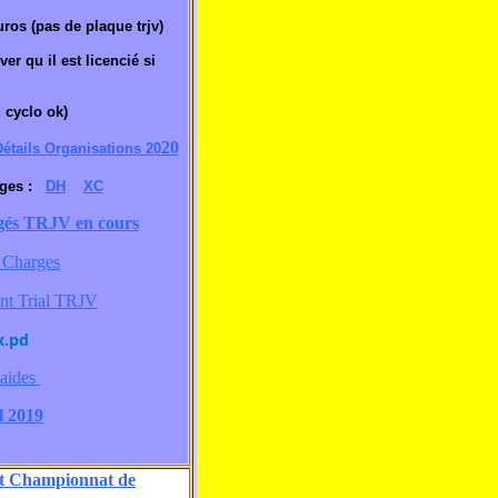
ros (pas de plaque trjv)
er qu il est licencié si
 cyclo ok)
20
étails Organisations 20
rges :
DH
XC
és TRJV en cours
 Charges
nt Trial TRJV
x.pd
aides
l 2019
et Championnat de