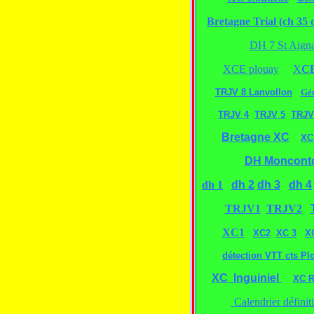
Bretagne Trial (ch 35 
DH 7 St Aign
XCE plouay
X
CE
TRJV 8 Lanvollon
Gé
TRJV 4
TRJV 5
TRJV
Bretagne XC
XC
DH Moncont
dh 1
dh 2
dh 3
dh 4
TRJV1
TRJV2
XC1
XC2
XC 3
X
détection VTT cts Pl
XC Inguiniel
XC R
Calendrier définit