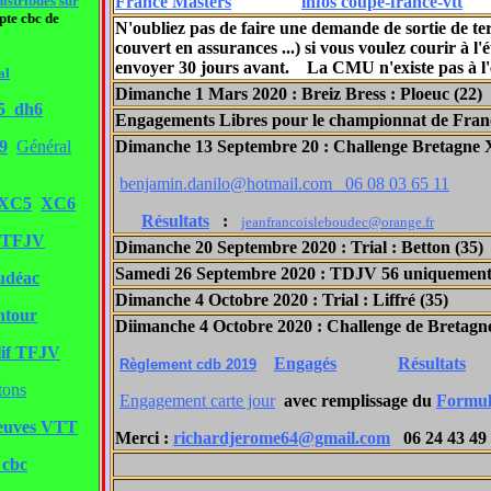
istribués sur
France Masters
infos coupe-france-vtt
pte cbc de
N'oubliez pas de faire une demande de sortie de te
couvert en assurances ...) si vous voulez courir à 
envoyer 30 jours avant. La CMU n'existe pas à l'é
al
Dimanche 1 Mars 2020 : Breiz Bress : Ploeuc (2
h5
dh6
Engagements Libres pour le championnat de Fran
9
Général
Dimanche 13 Septembre 20 : Challenge Bretagne 
benjamin.danilo@hotmail.com 06 08 03 65 11
XC5
XC6
Résultats
:
jeanfrancoisleboudec@orange.fr
t TFJV
Dimanche 20 Septembre 2020 : Trial : Betton (35)
Samedi 26 Septembre 2020 : TDJV 56 uniquement
udéac
Dimanche 4 Octobre 2020 : Trial : Liffré (35)
ntour
Diimanche 4 Octobre 2020 : Challenge de Bretagne
lif TFJV
Engagés
Résultats
Règlement cdb 2019
etons
Engagement carte jour
avec remplissage du
Formul
reuves VTT
Merci :
richardjerome64@gmail.com
06 24 43 49
 cbc