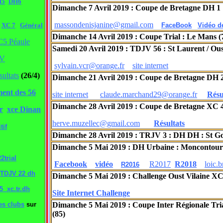
H5
DH6
Dimanche 7 Avril 2019 : Coupe de Bretagne DH 1 
massondenisjanine@gmail.com
XC 7
Général
FaceBook
Vidéo de
Dimanche 14 Avril 2019 : Coupe Trial : Le Mans 
C5 Péaule
Samedi 20 Avril 2019 : TDJV 56 : St Laurent / Ous
JV
sylvain.vcr@orange.fr
site internet
ultats
(26/4)
Dimanche 21 Avril 2019 : Coupe de Bretagne DH 2
ment des 56
site internet
claude.marchand29@orange.fr
Résu
Dimanche 28 Avril 2019 : Coupe de Bretagne XC 4 
r
xce Dinan
herve.muzellec@gmail.com
Résultats
tif
Dimanche 28 Avril 2019 : TRJV 3 : DH DH : St G
Dimanche 5 Mai 2019 : DH Urbaine : Moncontou
2trial
Facebook
vidéo
R2017
R2018
loic.
R2016
TDJV 22 dh
Dimanche 5 Mai 2019 : Challenge Oust Vilaine XC 
5 xc.tr.dh
Site Internet Challenge
es clubs
sur
Dimanche 5 Mai 2019 : Coupe Inter Régionale Tri
(85)