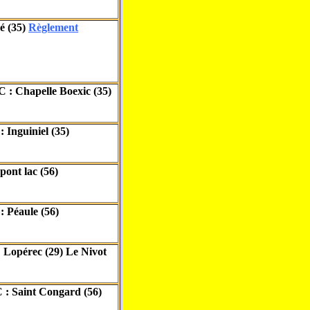
é (35)
Règlement
 : Chapelle Boexic (35)
Inguiniel (35)
ont lac (56)
 Péaule (56)
 Lopérec (29) Le Nivot
 : Saint Congard (56)