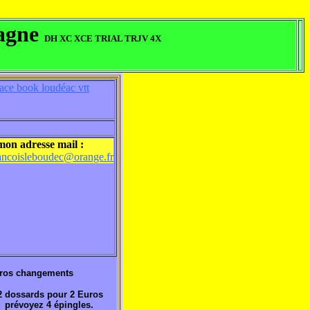
tagne
DH XC XCE TRIAL TRJV 4X
ace book loudéac vtt
mon adresse mail :
ancoisleboudec@orange.fr
 gros changements
 2 dossards pour 2 Euros
 prévoyez 4 épingles.