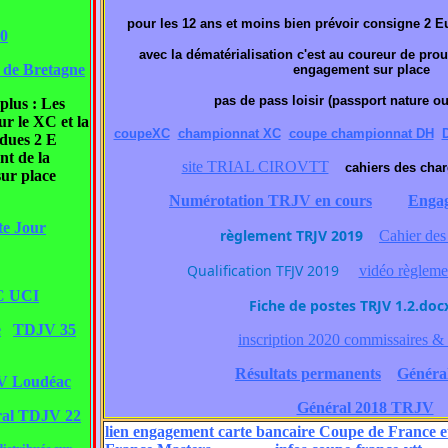
pour les 12 ans et moins bien prévoir consigne 2 Eu
20
avec la dématérialisation c'est au coureur de prouv
 de Bretagne
engagement sur place
pas de pass loisir (passport nature ou
 plus : Les
ur le XC et la
coupeXC
championnat XC
coupe championnat DH
D
dues 2 E
nt de la
site TRIAL CIROVTT
cahiers des cha
ur place
Numérotation TRJV en cours
Engag
te Jour
règlement TRJV 2019
Cahier des
Qualification TFJV 2019
vidéo règleme
FC UCI
Fiche de postes TRJV 1.2.doc
e
TDJV 35
inscription 2020 commissaires & 
Résultats permanents
Généra
V Loudéac
Général 2018 TRJV
ral TDJV 22
lien engagement carte bancaire Coupe de France 