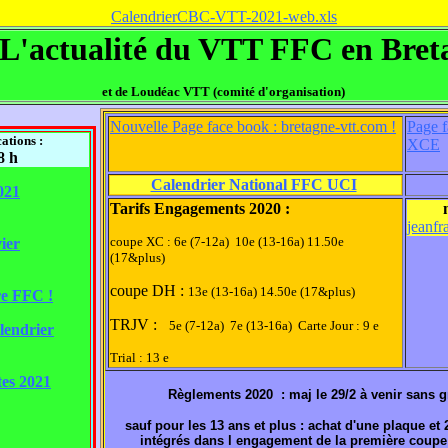
CalendrierCBC-VTT-2021-web.xls
L'actualité du VTT FFC en Bre
et de Loudéac VTT (comité d'organisation)
Nouvelle Page face book : bretagne-vtt.com !
Page f
ations :
XCE
8 h
Calendrier National FFC UCI
021
Tarifs Engagements 2020 :
jeanfr
coupe XC : 6e (7-12a) 10e (13-16a) 11.50e
ier
(17&plus)
coupe DH :
13e (13-16a) 14.50e (17&plus)
re FFC !
TRJV :
5e (7-12a) 7e (13-16a) Carte Jour : 9 e
lendrier
Trial : 13 e
es 2021
Règlements 2020 : maj le 29/2 à venir sans
sauf pour les 13 ans et plus : achat d'une plaque et
intégrés dans l engagement de la première coupe