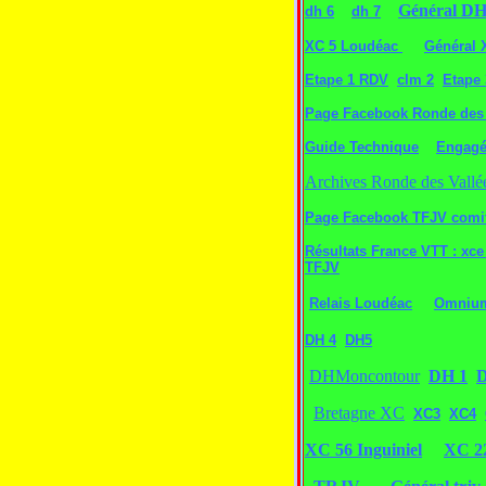
Général D
dh 6
dh 7
XC 5 Loudéac
Général 
Etape 1 RDV
clm 2
Etape 
Page Facebook Ronde des 
Guide Technique
Engag
Archives Ronde des Vallé
Page Facebook TFJV comit
Résultats France VTT : xce 
TFJV
Relais Loudéac
Omniu
DH 4
DH5
DHMoncontour
DH 1
D
Bretagne XC
XC3
XC4
XC 56 Inguiniel
XC 2