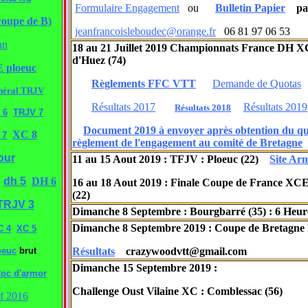
Formulaire Engagement
ou
Bulletin Papier
pas
coupe de B)
jeanfrancoisleboudec@orange.fr
06 81 97 06 53
an
18 au 21 Juillet 2019 Championnats France DH X
d'Huez (74)
 ploeuc
Règlements FFC VTT
Demande de Quotas
néral TRJV
Résultats 2017
Résultats 2019
Résultats 2018
 6
TRJV 7
Document 2019 à envoyer après obtention du quo
XC 8
 7
règlement de l'engagement au comité de Bretagne
our
11 au 15 Aout 2019 : TFJV : Ploeuc (22)
Site Ar
dh 5
DH 6
16 au 18 Aout 2019 : Finale Coupe de France XCE
(22)
TRJV 3
Dimanche 8 Septembre : Bourgbarré (35) : 6 Heur
Dimanche 8 Septembre 2019 : Coupe de Bretagne 
C 4
XC 5
oeuc
brut
Résultats
crazywoodvtt@gmail.com
Dimanche 15 Septembre 2019 :
oc d'armor
Challenge Oust Vilaine XC : Comblessac (56)
if 2016