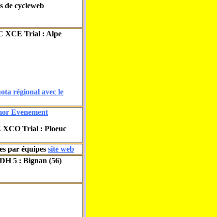
 de cycleweb
C XCE Trial : Alpe
ta régional avec le
mor Evenement
 XCO Trial : Ploeuc
es par équipes
site web
DH 5 : Bignan (56)