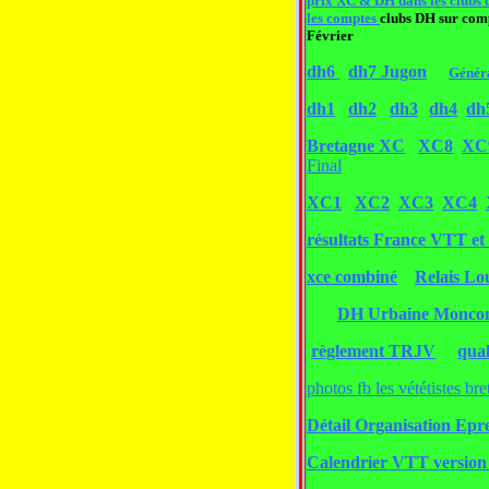
prix XC & DH dans les clubs d
les comptes
clubs DH sur com
Février
dh6
dh7 Jugon
Génér
dh1
dh2
dh3
dh4
d
Bretagne XC
XC8
XC
Final
XC1
XC2
XC3
XC4
résultats France VTT e
xce combiné
Relais Lo
DH Urbaine Monco
règlement TRJV
qua
photos fb les vététistes br
Détail Organisation Ep
Calendrier VTT version