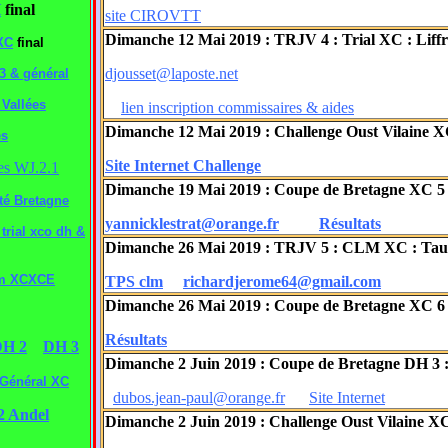
H
final
site CIROVTT
Dimanche 12 Mai 2019 : TRJV 4 : Trial XC : Liffr
XC
final
djousset@laposte.net
3 & général
Vallées
lien inscription commissaires & aides
Dimanche 12 Mai 2019 : Challenge Oust Vilaine XC
és
Site Internet Challenge
es WJ.2.1
Dimanche 19 Mai 2019 : Coupe de Bretagne XC 5 : 
é Bretagne
yannicklestrat@orange.fr
Résultats
trial xco dh &
Dimanche 26 Mai 2019 : TRJV 5 : CLM XC : Taup
m XCXCE
TPS clm
richardjerome64@gmail.com
Dimanche 26 Mai 2019 : Coupe de Bretagne XC 6 :
Résultats
H 2
DH 3
Dimanche 2 Juin 2019 : Coupe de Bretagne DH 3 :
Général XC
dubos.jean-paul@orange.fr
Site Internet
2 Andel
Dimanche 2 Juin 2019 : Challenge Oust Vilaine XC