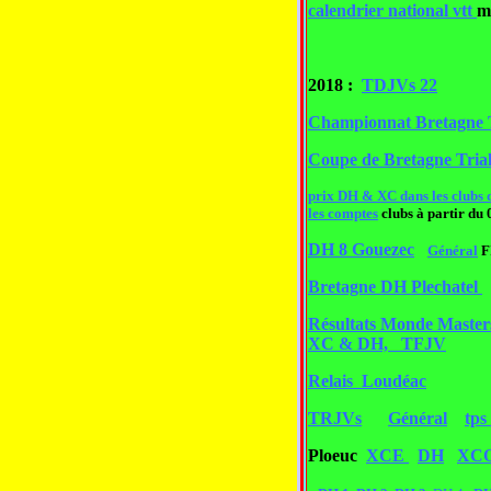
calendrier national vtt
m
2018 :
TDJVs 22
Championnat Bretagne T
Coupe de Bretagne Tria
prix DH & XC dans les clubs d
les comptes
clubs à partir du 
DH 8 Gouezec
Général
F
Bretagne DH Plechatel
Résultats Monde Master
XC & DH, TFJV
Relais Loudéac
TRJVs
Général
tps
Ploeuc
XCE
DH
XC