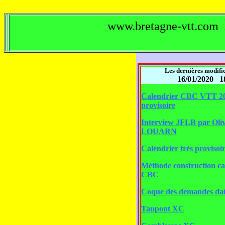
www.bretagne-vtt.com
Les dernières modific
16/01/2020 1
Calendrier CBC VTT 2
provisoire
Interview JFLB par Oliv
LOUARN
Calendrier très provisoi
Méthode construction ca
CBC
Coque des demandes dat
Taupont XC