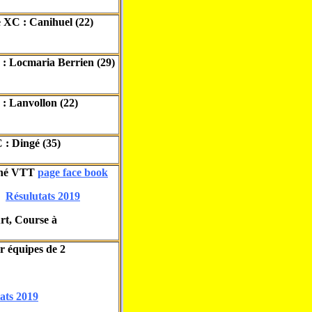
 XC : Canihuel (22)
: Locmaria Berrien (29)
: Lanvollon (22)
al XC : Dingé (35)
iné VTT
page face book
Résulutats 2019
rt, Course à
r équipes de 2
ats 2019