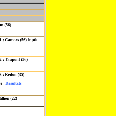
an (56)
; Camors (56) le ptit
 ; Taupont (56)
 ; Redon (35)
nse
Résultats
llion (22)