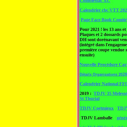
Comblessac XC
Calendrier cbc VTT 20
Page Face Book Comité
Pour 2021 ! les 13 ans et
Plaques et 2 dossards po
DH sont dorénavant ven
(intégré dans l'engageme
première coupe vendue s
ensuite)
Nouvelle Procédure Car
20
Détails Organisations 20
Calendrier National F
2019 :
TDJV 35 Meless
St Thurial
TDJV Coetmieux
TDJ
TDJV Lamballe
géné