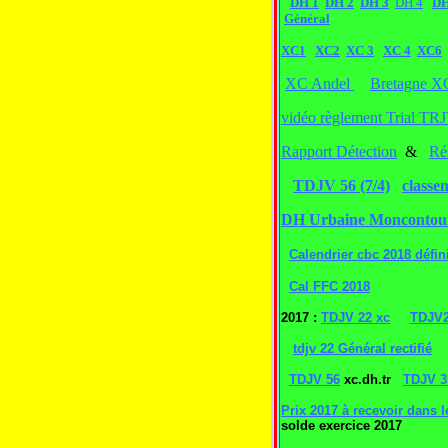
DH 1
DH 2
DH 3
DH 4
D
Général
XC1
XC2
XC 3
XC 4
XC6
XC Andel
Bretagne X
vidéo règlement Trial TR
Rapport Détection
&
Rés
TDJV 56 (7/4)
classe
DH Urbaine Moncontou
Calendrier cbc 2018 défini
Cal FFC 2018
2017 :
TDJV 22 xc
TDJV2
tdjv 22 Général rectifié
TDJV 56
xc.dh.tr
TDJV 3
Prix 2017 à recevoir dans l
solde exercice 2017