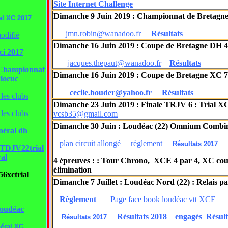
Site Internet Challenge
Dimanche 9 Juin 2019 : Championnat de Bretagne
al XC 2017
jmn.robin@wanadoo.fr
Résultats
odifié
Dimanche 16 Juin 2019 : Coupe de Bretagne DH 4 
ci 2017
jacques.thepaut@wanadoo.fr
Résultats
 Championnat
Dimanche 16 Juin 2019 : Coupe de Bretagne XC 7 
loeuc
cecile.bouder@yahoo.fr
Résultats
les clubs
Dimanche 23 Juin 2019 : Finale TRJV 6 : Tri
les clubs
vcsb35@gmail.com
Dimanche 30 Juin : Loudéac (22) Omnium Comb
néral dh
plan circuit allongé
règlement
Résultats 2017
TDJV22trial
al
4 épreuves : : Tour Chrono, XCE 4 par 4, XC cou
élimination
xctrial
Dimanche 7 Juillet : Loudéac Nord (22) : Relais pa
Règlement
Page face book loudéac vtt XCE
oudéac
Résultats 2018
engagés
Résult
Résultats 2017
éral XC