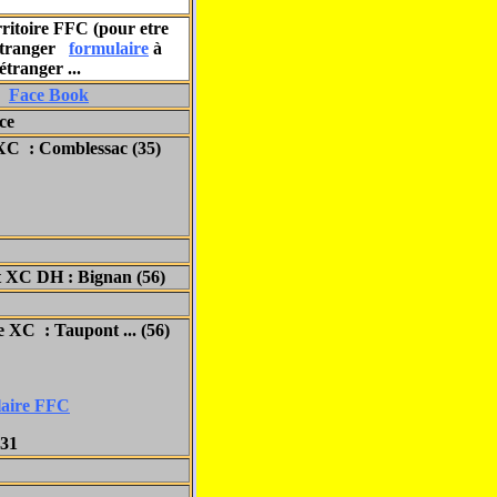
rritoire FFC (pour etre
l'étranger
formulaire
à
tranger ...
2)
Face Book
ce
XC : Comblessac (35)
 XC DH : Bignan (56)
 XC : Taupont ... (56)
aire FFC
 31