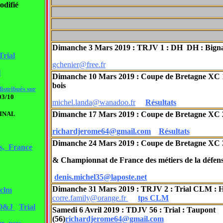
odifié
Dimanche 3 Mars 2019 : TRJV 1 : DH DH : Bign
rial
gchenier@free.fr
l
Dimanche 10 Mars 2019 : Coupe de Bretagne XC 1 
bois
istribués sur
03/10
michel.landa@wanadoo.fr
Résultats
INAL
Dimanche 17 Mars 2019 : Coupe de Bretagne XC 2
richardjerome64@gmail.com
Résultats
Dimanche 24 Mars 2019 : Coupe de Bretagne XC 3
s, France
& Championnat de France des métiers de la défe
denis.michel35@laposte.net
Dimanche 31 Mars 2019 : TRJV 2 : Trial CLM : Hi
 clm
corre.family@orange.fr
tps CLM
O&J
Trial
Samedi 6 Avril 2019 : TDJV 56 : Trial : Taupont
(56)
richardjerome64@gmail.com